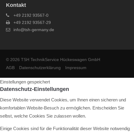
Kontakt
+49 2192 93567-0
+49 2192 93567-29
info@tsh-germany.de
© 2026 TSH TechnikService Hückeswagen GmbH
AGB
Datenschutzerklärung
Impressum
Einstellungen gespeichert
Datenschutz-Einstellungen
Diese Website verwendet Cookies, um Ihnen einen sicheren und
komfortablen Website-Besuch zu ermöglichen. Entscheiden Sie
selbst, welche Cookies Sie zulassen wollen.
Einige Cookies sind für die Funktionalität dieser Website notwendig